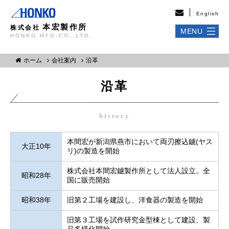
English
本宏製作所
株式会社
MENU
HONKO MFG.CO.,LTD.
ホーム
会社案内
沿革
沿革
history
本間宏が新潟県燕市において両刃擦込鑢(ヤス
大正10年
リ)の製造を開始
株式会社本間宏鑢製作所として法人設立。全
昭和28年
国に販売開始
昭和38年
旧第２工場を建設し、洋食器の製造を開始
旧第３工場を試作研究金型棟として建設、製
品多様化開始